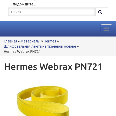
подождите...
Форма
поиска
Поиск
Toggl
navig
Вы
Главная
»
Материалы
»
Hermes
»
здесь
Шлифовальная лента на тканевой основе
»
Hermes Webrax PN721
Hermes Webrax PN721