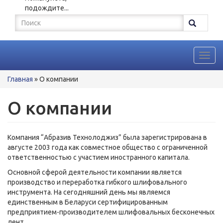
подождите...
Форма
поиска
Поиск
Toggl
navig
Вы
Главная
»
О компании
здесь
О компании
Компания “Абразив Технолоджиз” была зарегистрирована в
августе 2003 года как совместное общество с ограниченной
ответственностью с участием иностранного капитала.
Основной сферой деятельности компании является
производство и переработка гибкого шлифовального
инструмента. На сегодняшний день мы являемся
единственным в Беларуси сертифицированным
предприятием-производителем шлифовальных бесконечных
лент.