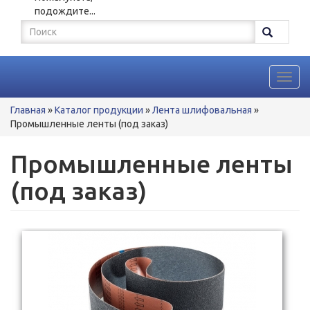
подождите...
Форма
поиска
Поиск
Toggl
navig
Вы
Главная
»
Каталог продукции
»
Лента шлифовальная
»
здесь
Промышленные ленты (под заказ)
Промышленные ленты
(под заказ)