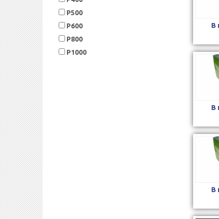
P500
В
P600
P800
P1000
В
В