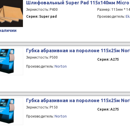
Шлифовальный Super Pad 115x140мм Micro F
Зернистость: P400
Размер: 115мм * 
Серия: Super pad
Производитель:
Ek
 наличии
Губка абразивная на поролоне 115x25м Nor
Зернистость: P500
Серия: A275
Производитель:
Norton
Губка абразивная на поролоне 115x25м Nor
Зернистость: P150
Серия: A275
Производитель:
Norton