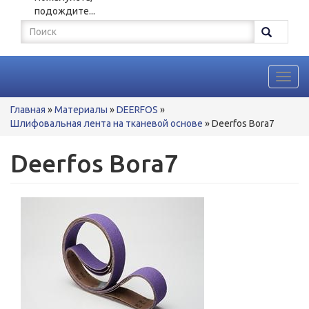
подождите...
Форма
поиска
Поиск
Toggl
navig
Вы
Главная
»
Материалы
»
DEERFOS
»
здесь
Шлифовальная лента на тканевой основе
»
Deerfos Bora7
Deerfos Bora7