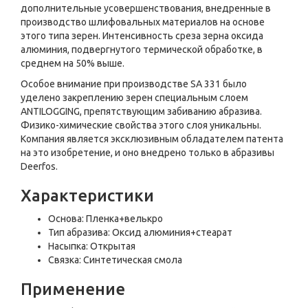
дополнительные усовершенствования, внедренные в
произ­водство шлифовальных материалов на основе
этого типа зерен. Интенсивность среза зерна оксида
алюминия, подвергнутого термической обработке, в
среднем на 50% выше.
Особое внимание при производстве SA 331 было
уделено закреплению зерен специаль­ным слоем
ANTILOGGING, препятствующим забиванию абразива.
Физико-химические свойства этого слоя уникальны.
Компания является эксклюзивным обладателем патента
на это изобретение, и оно внедрено только в абразивы
Deerfos.
Характеристики
Основа: Пленка+велькро
Тип абразива: Оксид алюминия+стеарат
Насыпка: Открытая
Связка: Синтетическая смола
Применение