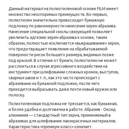
Данный материал на полиэтиленовой основе FILM имеет
множество неоспоримых преимуществ. Во-первых,
полиэтилен значительно превосходит бумажную
подложку по равномерности нанесения зерен абразива.
Нанесение специальной смолы связующей позволяет
увеличить адгезию зерен абразива к основе, таким
образом, полностью исключает­ся «выкрашивание» зерен,
что предотвращает появление на обрабатываемой
поверхности рисок большего размера, видимых позже
под краской. В отличие от бумаги, полиэтилен не может
расслоиться в случае агрессивного воздействия на
инструмент при шлифовании сложных кромок, выступов,
сварных швов и т. п., как это часто происходит с
абразивами на бумажной подложке, после чего
приходится выбрасывать даже почти новый кружок или
полоску.
Полиэтиленовая подложка не трескается, как бумажная,
и более удобна и долговечна в работе. Абразив - Оксид
алюминия — стандартный тип зерна, применяемый в
абразивах для шлифования лакокрасочных материалов.
Характеристика «премиум-класс» означает