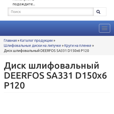
подождите...
Форма
поиска
Поиск
Toggl
navig
Вы
Главная
»
Каталог продукции
»
здесь
Шлифовальные диски на липучке
»
Круги на пленке
»
Диск шлифовальный DEERFOS SА331 D150x6 P120
Диск шлифовальный
DEERFOS SА331 D150x6
P120