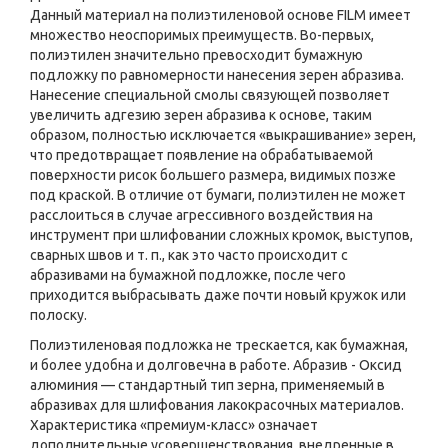
Данный материал на полиэтиленовой основе FILM имеет
множество неоспоримых преимуществ. Во-первых,
полиэтилен значительно превосходит бумажную
подложку по равномерности нанесения зерен абразива.
Нанесение специальной смолы связующей позволяет
увеличить адгезию зерен абразива к основе, таким
образом, полностью исключает­ся «выкрашивание» зерен,
что предотвращает появление на обрабатываемой
поверхности рисок большего размера, видимых позже
под краской. В отличие от бумаги, полиэтилен не может
расслоиться в случае агрессивного воздействия на
инструмент при шлифовании сложных кромок, выступов,
сварных швов и т. п., как это часто происходит с
абразивами на бумажной подложке, после чего
приходится выбрасывать даже почти новый кружок или
полоску.
Полиэтиленовая подложка не трескается, как бумажная,
и более удобна и долговечна в работе. Абразив - Оксид
алюминия — стандартный тип зерна, применяемый в
абразивах для шлифования лакокрасочных материалов.
Характеристика «премиум-класс» означает
дополнительные усовершенствования, внедренные в