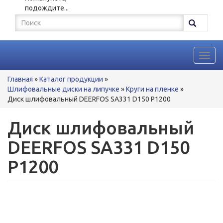
подождите...
Форма
поиска
Поиск
Toggl
navig
Вы
Главная
»
Каталог продукции
»
здесь
Шлифовальные диски на липучке
»
Круги на пленке
»
Диск шлифовальный DEERFOS SА331 D150 P1200
Диск шлифовальный
DEERFOS SА331 D150
P1200