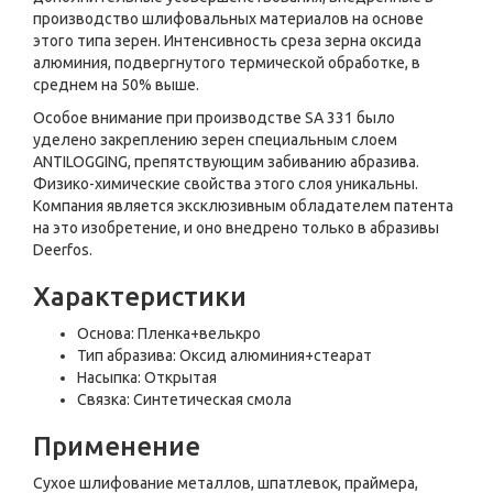
произ­водство шлифовальных материалов на основе
этого типа зерен. Интенсивность среза зерна оксида
алюминия, подвергнутого термической обработке, в
среднем на 50% выше.
Особое внимание при производстве SA 331 было
уделено закреплению зерен специаль­ным слоем
ANTILOGGING, препятствующим забиванию абразива.
Физико-химические свойства этого слоя уникальны.
Компания является эксклюзивным обладателем патента
на это изобретение, и оно внедрено только в абразивы
Deerfos.
Характеристики
Основа: Пленка+велькро
Тип абразива: Оксид алюминия+стеарат
Насыпка: Открытая
Связка: Синтетическая смола
Применение
Сухое шлифование металлов, шпатлевок, праймера,