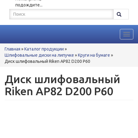
подождите...
Форма
поиска
Поиск
Toggl
navig
Вы
Главная
»
Каталог продукции
»
здесь
Шлифовальные диски на липучке
»
Круги на бумаге
»
Диск шлифовальный Riken AP82 D200 P60
Диск шлифовальный
Riken AP82 D200 P60