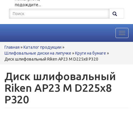
подождите...
Форма
поиска
Поиск
Toggl
navig
Вы
Главная
»
Каталог продукции
»
здесь
Шлифовальные диски на липучке
»
Круги на бумаге
»
Диск шлифовальный Riken AP23 M D225x8 P320
Диск шлифовальный
Riken AP23 M D225x8
P320