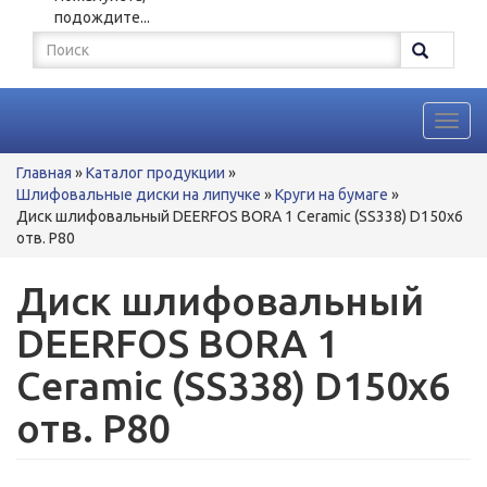
подождите...
Форма
поиска
Поиск
Toggl
navig
Вы
Главная
»
Каталог продукции
»
здесь
Шлифовальные диски на липучке
»
Круги на бумаге
»
Диск шлифовальный DEERFOS BORA 1 Ceramic (SS338) D150x6
отв. P80
Диск шлифовальный
DEERFOS BORA 1
Ceramic (SS338) D150x6
отв. P80