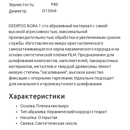
P80
Зернистость:
D150x6
Диаметр:
DEERFOS BORA 1 это абразивный материал с самой
высокой агрессивностью, максимальной
производительностью обработки и увеличенным сроком
службы. Изготовлен из микро-кристаллического
самозатачивающегося зерна керамического корунда и на
основе синтетической плёнки FILM. Предназначен для
шлифования композитов, наполнителей, лакокрасочных
материалов, металлов и твердой древесины. Имеет
низкую степень "засаливания", высокое качество
фиксации с опорными тарелками. Идеально подходит
для начального и промежуточного шлифования.
Характеристики
Основа: Пленка+велькро
Тип абразива: Керамический корунд+стеарат
Насыпка: Открытая
Связка: Синтетическая смола