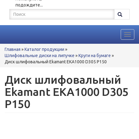
подождите...
Форма
поиска
Поиск
Toggl
navig
Вы
Главная
»
Каталог продукции
»
здесь
Шлифовальные диски на липучке
»
Круги на бумаге
»
Диск шлифовальный Ekamant EKA1000 D305 P150
Диск шлифовальный
Ekamant EKA1000 D305
P150