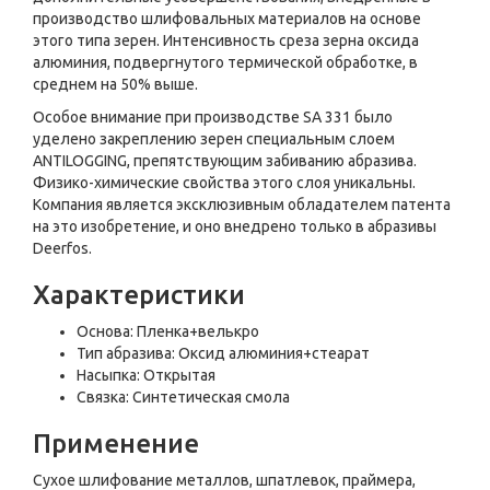
произ­водство шлифовальных материалов на основе
этого типа зерен. Интенсивность среза зерна оксида
алюминия, подвергнутого термической обработке, в
среднем на 50% выше.
Особое внимание при производстве SA 331 было
уделено закреплению зерен специаль­ным слоем
ANTILOGGING, препятствующим забиванию абразива.
Физико-химические свойства этого слоя уникальны.
Компания является эксклюзивным обладателем патента
на это изобретение, и оно внедрено только в абразивы
Deerfos.
Характеристики
Основа: Пленка+велькро
Тип абразива: Оксид алюминия+стеарат
Насыпка: Открытая
Связка: Синтетическая смола
Применение
Сухое шлифование металлов, шпатлевок, праймера,