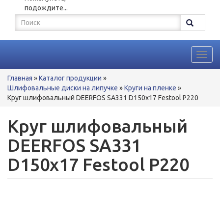
подождите...
Форма
поиска
Поиск
Toggl
navig
Вы
Главная
»
Каталог продукции
»
здесь
Шлифовальные диски на липучке
»
Круги на пленке
»
Круг шлифовальный DEERFOS SА331 D150x17 Festool P220
Круг шлифовальный
DEERFOS SА331
D150x17 Festool P220