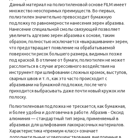
Данный материал на полиэтиленовой основе FILM имеет
множество неоспоримых преимуществ. Во-первых,
полиэтилен значительно превосходит бумажную
подложку по равномерности нанесения зерен абразива.
Нанесение специальной смолы связующей позволяет
увеличить адгезию зерен абразива к основе, таким
образом, полностью исключает­ся «выкрашивание» зерен,
что предотвращает появление на обрабатываемой
поверхности рисок большего размера, видимых позже
под краской. В отличие от бумаги, полиэтилен не может
расслоиться в случае агрессивного воздействия на
инструмент при шлифовании сложных кромок, выступов,
сварных швов и т. п., как это часто происходит с
абразивами на бумажной подложке, после чего
приходится выбрасывать даже почти новый кружок или
полоску.
Полиэтиленовая подложка не трескается, как бумажная,
и более удобна и долговечна в работе. Абразив - Оксид
алюминия — стандартный тип зерна, применяемый в
абразивах для шлифования лакокрасочных материалов.
Характеристика «премиум-класс» означает
дополнительные усовершенствования, внедренные в