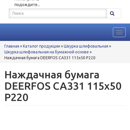
подождите...
Форма
поиска
Поиск
Toggl
navig
Вы
Главная
»
Каталог продукции
»
Шкурка шлифовальная
»
здесь
Шкурка шлифовальная на бумажной основе
»
Наждачная бумага DEERFOS CA331 115x50 P220
Наждачная бумага
DEERFOS CA331 115x50
P220