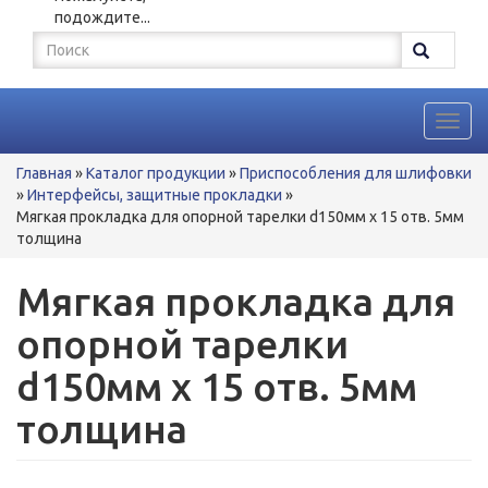
подождите...
Форма
поиска
Поиск
Toggl
navig
Вы
Главная
»
Каталог продукции
»
Приспособления для шлифовки
здесь
»
Интерфейсы, защитные прокладки
»
Мягкая прокладка для опорной тарелки d150мм x 15 отв. 5мм
толщина
Мягкая прокладка для
опорной тарелки
d150мм x 15 отв. 5мм
толщина