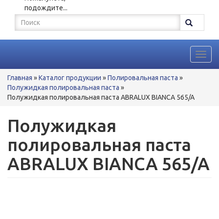
подождите...
Форма
поиска
Поиск
Toggl
navig
Вы
Главная
»
Каталог продукции
»
Полировальная паста
»
здесь
Полужидкая полировальная паста
»
Полужидкая полировальная паста ABRALUX BIANCA 565/A
Полужидкая
полировальная паста
ABRALUX BIANCA 565/A