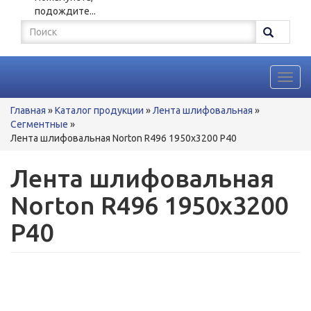
подождите...
Форма
поиска
Поиск
Toggl
navig
Вы
Главная
»
Каталог продукции
»
Лента шлифовальная
»
здесь
Сегментные
»
Лента шлифовальная Norton R496 1950x3200 P40
Лента шлифовальная
Norton R496 1950x3200
P40