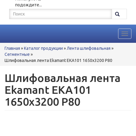
подождите...
Форма
поиска
Поиск
Toggl
navig
Вы
Главная
»
Каталог продукции
»
Лента шлифовальная
»
здесь
Сегментные
»
Шлифовальная лента Ekamant EKA101 1650x3200 P80
Шлифовальная лента
Ekamant EKA101
1650x3200 P80