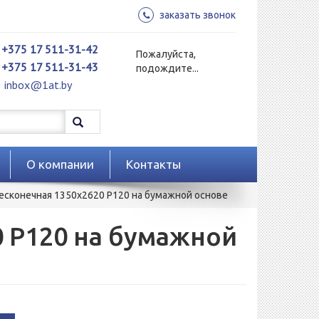
заказать звонок
+375 17 511-31-42
Пожалуйста,
+375 17 511-31-43
подождите...
inbox@1at.by
О компании
Контакты
сконечная 1350х2620 Р120 на бумажной основе
 Р120 на бумажной