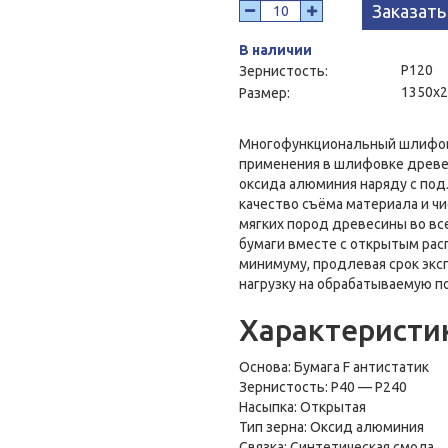
Заказать
В наличии
P120
Зернистость:
1350х
Размер:
Многофункциональный шлифов
применения в шлифовке древе
оксида алюминия наряду с под
качество съёма материала и ч
мягких пород древесины во вс
бумаги вместе с открытым рас
минимуму, продлевая срок экс
нагрузку на обрабатываемую п
Характерист
Основа: Бумага F антистатик
Зернистость: Р40 — Р240
Насыпка: Открытая
Тип зерна: Оксид алюминия
Связка: Синтетическая смола