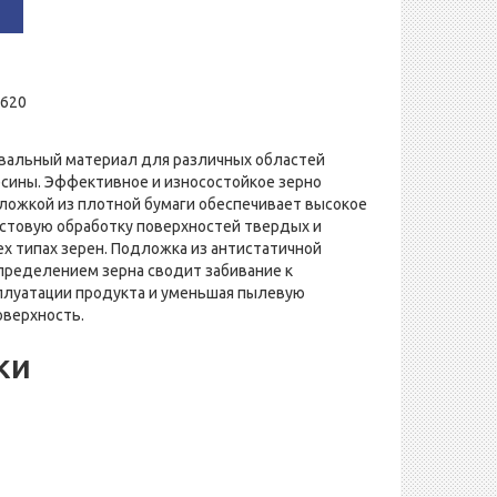
2620
альный материал для различных областей
сины. Эффективное и износостойкое зерно
ложкой из плотной бумаги обеспечивает высокое
истовую обработку поверхностей твердых и
ех типах зерен. Подложка из антистатичной
пределением зерна сводит забивание к
плуатации продукта и уменьшая пылевую
оверхность.
ики