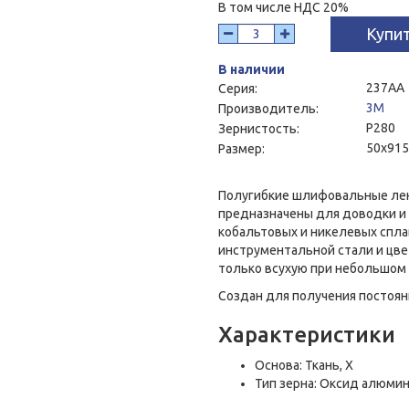
В том числе НДС 20%
Купи
В наличии
237AA
Серия:
3M
Производитель:
P280
Зернистость:
50x915
Размер:
Полугибкие шлифовальные лен
предназначены для доводки и
кобальтовых и никелевых сплав
инструментальной стали и цве
только всухую при небольшом 
Создан для получения постоян
Характеристики
Основа: Ткань, Х
Тип зерна: Оксид алюми