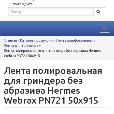
подождите...
Форма
поиска
Поиск
Toggl
navig
Вы
Главная
»
Каталог продукции
»
Лента шлифовальная
»
здесь
Лента для гриндера
»
Лента полировальная для гриндера без абразива Hermes
Webrax PN721 50x915
Лента полировальная
для гриндера без
абразива Hermes
Webrax PN721 50x915