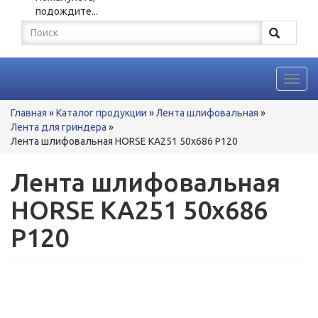
подождите...
Форма
поиска
Поиск
Toggl
navig
Вы
Главная
»
Каталог продукции
»
Лента шлифовальная
»
здесь
Лента для гриндера
»
Лента шлифовальная HORSE KA251 50x686 P120
Лента шлифовальная
HORSE KA251 50x686
P120