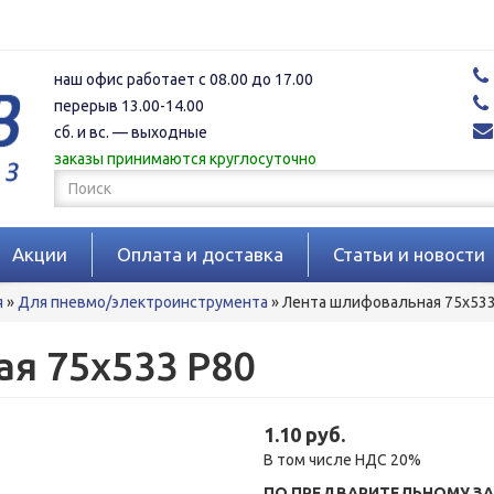
наш офис работает с 08.00 до 17.00
перерыв 13.00-14.00
сб. и вс. — выходные
заказы принимаются круглосуточно
Форма
поиска
Поиск
Акции
Оплата и доставка
Статьи и новости
я
»
Для пневмо/электроинструмента
»
Лента шлифовальная 75x533
я 75x533 P80
1.10 руб.
В том числе НДС 20%
ПО ПРЕДВАРИТЕЛЬНОМУ ЗА