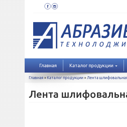
Перейти
к
основному
содержанию
Главная
Каталог продукции
Вы
Главная
»
Каталог продукции
»
Лента шлифовальна
здесь
Лента шлифовальна