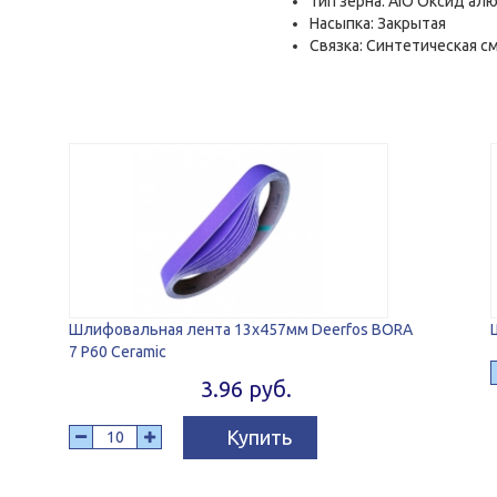
Тип зерна: AiO Оксид ал
Насыпка: Закрытая
Связка: Синтетическая с
Шлифовальная лента 13х457мм Deerfos BORA
7 P60 Ceramic
3.96 руб.
Купить