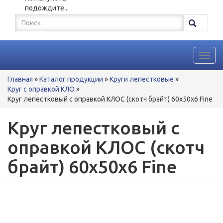
подождите...
Форма
поиска
Поиск
Toggl
navig
Вы
Главная
»
Каталог продукции
»
Круги лепестковые
»
здесь
Круг с оправкой КЛО
»
Круг лепестковый с оправкой КЛОС (скотч брайт) 60x50x6 Fine
Круг лепестковый с
оправкой КЛОС (скотч
брайт) 60x50x6 Fine