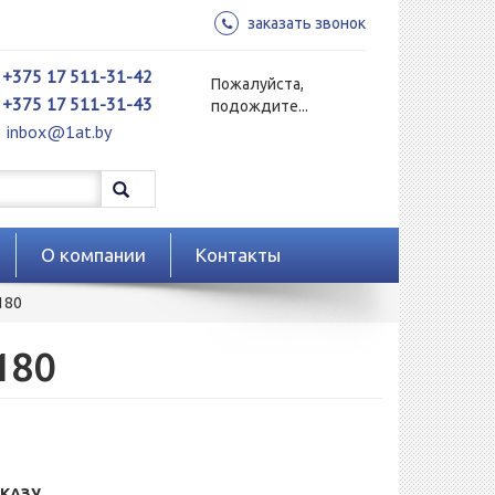
заказать звонок
+375 17 511-31-42
Пожалуйста,
+375 17 511-31-43
подождите...
inbox@1at.by
О компании
Контакты
180
180
КАЗУ