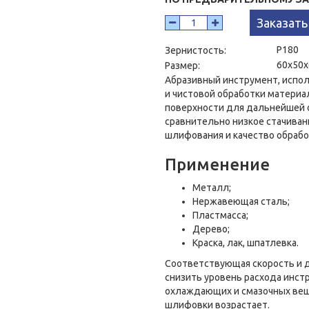
Заказать
P180
Зернистость:
60x50x
Размер:
Абразивный инструмент, испо
и чистовой обработки материа
поверхности для дальнейшей 
сравнительно низкое стачиван
шлифования и качество обрабо
Применение
Металл;
Нержавеющая сталь;
Пластмасса;
Дерево;
Краска, лак, шпатлевка.
Соответствующая скорость и 
снизить уровень расхода инст
охлаждающих и смазочных вещ
шлифовки возрастает.