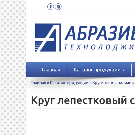
Перейти
к
основному
содержанию
Главная
Каталог продукции
Вы
Главная
»
Каталог продукции
»
Круги лепестковые
»
здесь
Круг лепестковый с