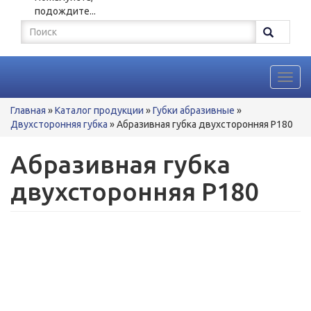
подождите...
Форма
поиска
Поиск
Toggl
navig
Вы
Главная
»
Каталог продукции
»
Губки абразивные
»
здесь
Двухсторонняя губка
»
Абразивная губка двухсторонняя Р180
Абразивная губка
двухсторонняя Р180