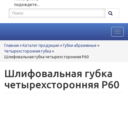
подождите...
Форма
поиска
Поиск
Toggl
navig
Вы
Главная
»
Каталог продукции
»
Губки абразивные
»
здесь
Четырехсторонняя губка
»
Шлифовальная губка четырехсторонняя Р60
Шлифовальная губка
четырехсторонняя Р60