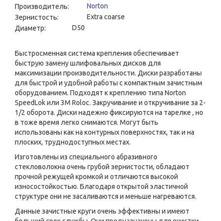
Norton
Производитель:
Extra coarse
Зернистость:
D50
Диаметр:
Быстросменная система крепления обеспечивает
быструю замену шлифовальных дисков для
максимизации производительности. Диски разработаны
для быстрой и удобной работы с компактным зачистным
оборудованием. Подходят к креплению типа Norton
SpeedLok или 3M Roloc. Закручивание и откручивание за 2-
1/2 оборота. Диски надежно фиксируются на тарелке , но
в тоже время легко снимаются. Могут быть
использованы как на контурных поверхностях, так и на
плоских, труднодоступных местах.
Изготовлены из специального абразивного
стекловолокна очень грубой зернистости, обладают
прочной режущей кромкой и отличаются высокой
износостойкостью. Благодаря открытой эластичной
структуре они не засаливаются и меньше нагреваются.
Данные зачистные круги очень эффективны и имеют