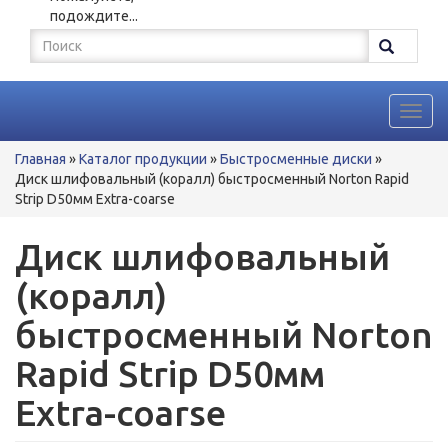
подождите...
Форма
поиска
Поиск
Toggl
navig
Вы
Главная
»
Каталог продукции
»
Быстросменные диски
»
здесь
Диск шлифовальный (коралл) быстросменный Norton Rapid
Strip D50мм Extra-coarse
Диск шлифовальный
(коралл)
быстросменный Norton
Rapid Strip D50мм
Extra-coarse