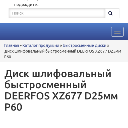
подождите...
Форма
поиска
Поиск
Toggl
navig
Вы
Главная
»
Каталог продукции
»
Быстросменные диски
»
здесь
Диск шлифовальный быстросменный DEERFOS XZ677 D25мм
P60
Диск шлифовальный
быстросменный
DEERFOS XZ677 D25мм
P60