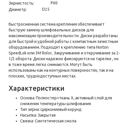
P60
Зернистость:
D25
Диаметр:
Быстросменная система крепления обеспечивает
быструю замену шлифовальных дисков для
максимизации производительности. Диски разработаны
для быстрой и удобной работы с компактным зачистным
оборудованием. Подходят к креплению типа Norton
SpeedLok или 3M Roloc. Закручивание и откручивание за 2-
1/2 оборота. Диски надежно фиксируются на тарелке , но
в тоже время легко снимаются. Могут быть
использованы как на контурных поверхностях, так и на
плоских, труднодоступных местах.
Характеристики
Основа: Полиэстер+ткань Х, активный слой для
снижения температуры шлифования
Тип зерна: Циркониевый корунд
Насыпка: Закрытая
Связка: Синтетическая смола