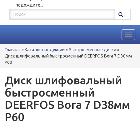
подождите...
Форма
поиска
Поиск
Toggl
navig
Вы
Главная
»
Каталог продукции
»
Быстросменные диски
»
здесь
Диск шлифовальный быстросменный DEERFOS Bora 7 D38мм
P60
Диск шлифовальный
быстросменный
DEERFOS Bora 7 D38мм
P60