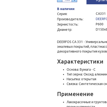
В наличии
CA331
Серия:
DEERF
Производитель:
P600
Зернистость:
D150x
Диаметр:
DEERFOS СА 331 - Универсальн
эмалевых покрытий, пластмасс
декоративного покрытия кузо
Характеристики
Основа: Бумага - C
Тип зерна: Оксид алюми
Насыпка: открытая
Связка: Синтетическая с
Применение
Лакокрасочные и грунто
промышленности.