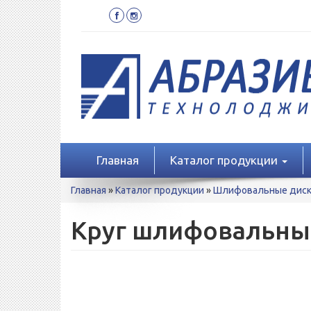
Перейти
к
основному
содержанию
Главная
Каталог продукции
Вы
Главная
»
Каталог продукции
»
Шлифовальные диски
здесь
Круг шлифовальный