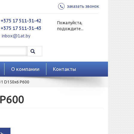
заказать звонок
+375 17 511-31-42
Пожалуйста,
+375 17 511-31-43
подождите...
inbox@1at.by
О компании
Контакты
1 D150x6 P600
P600
ть