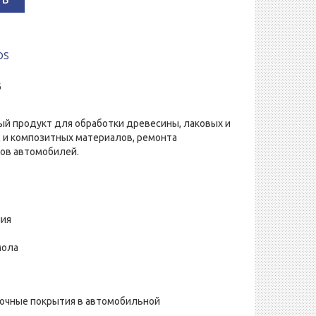
OS
6
ый продукт для обработки древесины, лаковых и
 и композитных материалов, ремонта
вов автомобилей.
ния
мола
вочные покрытия в автомобильной