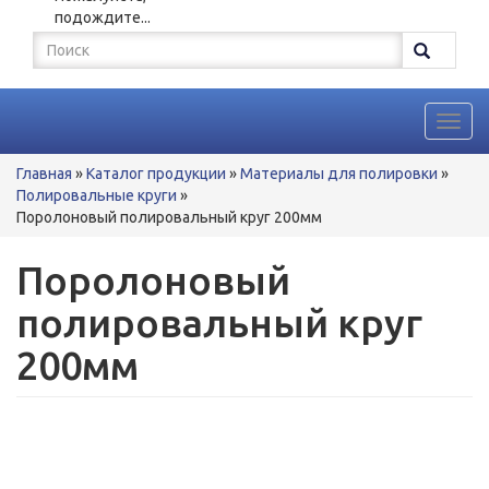
подождите...
Форма
поиска
Поиск
Toggl
navig
Вы
Главная
»
Каталог продукции
»
Материалы для полировки
»
здесь
Полировальные круги
»
Поролоновый полировальный круг 200мм
Поролоновый
полировальный круг
200мм